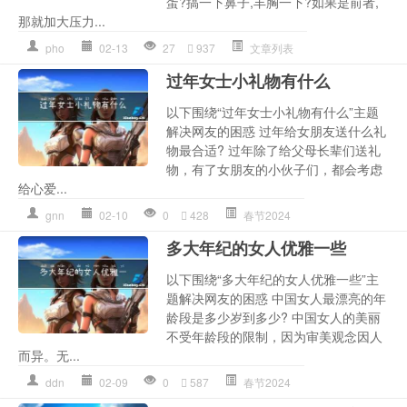
蛋?搞一下鼻子,丰胸一下?如果是前者,
那就加大压力...
pho
02-13
27
937
文章列表
过年女士小礼物有什么
以下围绕“过年女士小礼物有什么”主题
解决网友的困惑 过年给女朋友送什么礼
物最合适? 过年除了给父母长辈们送礼
物，有了女朋友的小伙子们，都会考虑
给心爱...
gnn
02-10
0
428
春节2024
多大年纪的女人优雅一些
以下围绕“多大年纪的女人优雅一些”主
题解决网友的困惑 中国女人最漂亮的年
龄段是多少岁到多少? 中国女人的美丽
不受年龄段的限制，因为审美观念因人
而异。无...
ddn
02-09
0
587
春节2024