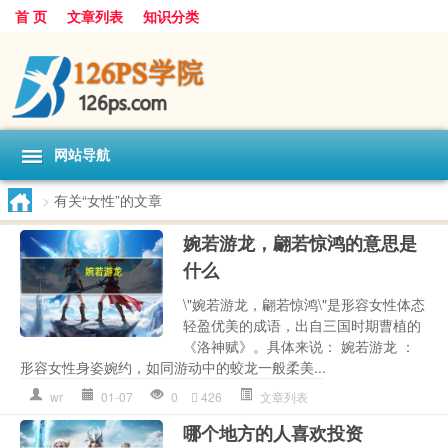
首 页
文章列表
知识分类
网站导航
>
有关“女性”的文章
婉若游龙，翩若惊鸿的意思是
什么
\"婉若游龙，翩若惊鸿\"是形容女性体态
轻盈优美的成语，出自三国时期曹植的
《洛神赋》。具体来说： 婉若游龙 ：
形容女性身姿婉约，如同游动中的蛟龙一般柔美...
wr
01-07
0
426
文章列表
哪个地方的人喜欢投资