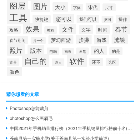
图层
图片
大小
宋代
尺寸
字体
工具
您可以
快捷键
我们可以
操作
抠图
效果
春节
文件
文字
时间
攻略
教程
滤镜
步骤
游戏
梦幻西游
春节期间
是一个
照片
版本
的人
的是
电脑
画笔
画布
自己的
软件
还不
选区
背景
诗人
颜色
猜你想看的文章
Photoshop怎能裁剪
photoshop怎么画眉毛
中国2021年手机销量排行榜（2021年手机销量排行榜前十名(2021年手机销量排行榜前十名全球)）
苍南县第一实验小学(关于苍南县第一实验小学简述)