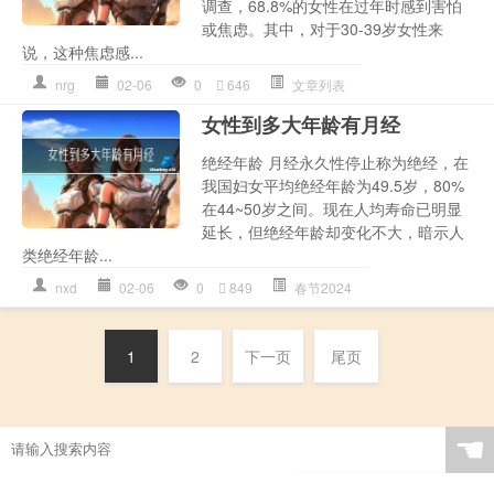
调查，68.8%的女性在过年时感到害怕
或焦虑。其中，对于30-39岁女性来
说，这种焦虑感...
nrg
02-06
0
646
文章列表
女性到多大年龄有月经
绝经年龄 月经永久性停止称为绝经，在
我国妇女平均绝经年龄为49.5岁，80%
在44~50岁之间。现在人均寿命已明显
延长，但绝经年龄却变化不大，暗示人
类绝经年龄...
nxd
02-06
0
849
春节2024
1
2
下一页
尾页
☚