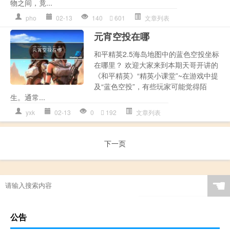
物之间，竟...
pho
02-13
140
601
文章列表
元宵空投在哪
和平精英2.5海岛地图中的蓝色空投坐标
在哪里？ 欢迎大家来到本期天哥开讲的
《和平精英》“精英小课堂”~在游戏中提
及“蓝色空投”，有些玩家可能觉得陌
生。通常...
yxk
02-13
0
192
文章列表
下一页
☚
公告