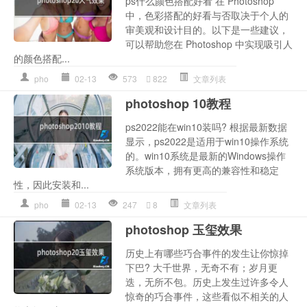
ps什么颜色搭配好看 在 Photoshop
中，色彩搭配的好看与否取决于个人的
审美观和设计目的。以下是一些建议，
可以帮助您在 Photoshop 中实现吸引人
的颜色搭配...
pho
02-13
573
822
文章列表
photoshop 10教程
ps2022能在win10装吗? 根据最新数据
显示，ps2022是适用于win10操作系统
的。win10系统是最新的Windows操作
系统版本，拥有更高的兼容性和稳定
性，因此安装和...
pho
02-13
247
8
文章列表
photoshop 玉玺效果
历史上有哪些巧合事件的发生让你惊掉
下巴? 大千世界，无奇不有；岁月更
迭，无所不包。历史上发生过许多令人
惊奇的巧合事件，这些看似不相关的人