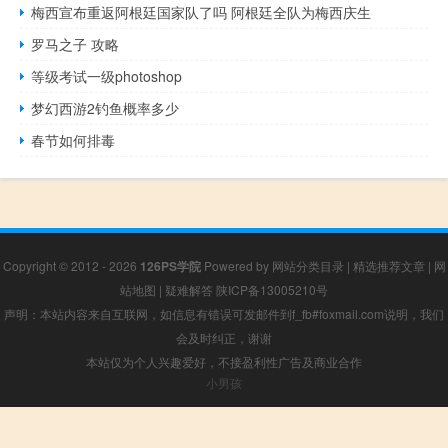
梅西宣布重返阿根廷国家队了吗 阿根廷全队为梅西庆生
罗马之子 攻略
等级考试一级photoshop
梦幻西游2钓鱼概率多少
春节如何排毒
Copyright © 2012 - 2026
126PS学院
Powered by
网站分类目录
|
精选推荐文章
|
网
站地图
|
疑难解答
陕ICP备13005210号
声明：本站内容来自互联网，如信息有错误可发邮件到f_fb#foxmail.com说明，我们
会及时纠正，谢谢
本站仅为个人兴趣爱好，不接盈利性广告及商业合作
小男孩