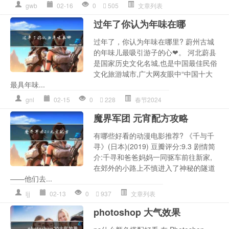
gwb
02-16
0
505
文章列表
过年了你认为年味在哪
过年了，你认为年味在哪里? 蔚州古城
的年味儿最吸引游子的心❤。 河北蔚县
是国家历史文化名城,也是中国最佳民俗
文化旅游城市,广大网友眼中“中国十大
最具年味...
gnl
02-15
0
228
春节2024
魔界军团 元宵配方攻略
有哪些好看的动漫电影推荐? 《千与千
寻》(日本)(2019) 豆瓣评分:9.3 剧情简
介:千寻和爸爸妈妈一同驱车前往新家,
在郊外的小路上不慎进入了神秘的隧道
——他们去...
ljj
02-13
0
937
文章列表
photoshop 大气效果