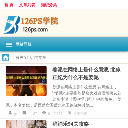
首 页
文章列表
知识分类
网站导航
>
有关“让人”的文章
姜泥在网络上是什么意思 北凉
正妃为什么不是姜泥
姜泥在网络上是什么意思 在网络上，
\"姜泥\"主要指的是烽火戏诸侯所著玄幻
架空小说《雪中悍刀行》中的角色。 姜
泥，本名姜姒，是西楚亡国后北凉王徐骁将其隐...
jn
11-27
0
526
文章列表
消消乐94关攻略