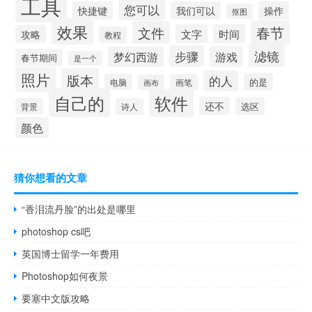
工具
您可以
快捷键
我们可以
操作
抠图
效果
春节
文件
文字
时间
攻略
教程
滤镜
步骤
游戏
梦幻西游
春节期间
是一个
照片
版本
的人
的是
电脑
画笔
画布
自己的
软件
还不
选区
背景
诗人
颜色
猜你想看的文章
“香泪流丹脸”的出处是哪里
photoshop cs吧
英国博士留学一年费用
Photoshop如何夜景
要塞中文版攻略