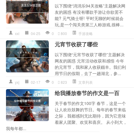
以下围绕“消消乐94关攻略”主题解决网
友的困惑 有没有哪款手游让你欲罢不
能? 元气骑士呀! 平时无聊的时候就会
玩,是一个闯关类第三人称游戏,很棒...
xxl
04-25
0
800
手游攻略
元宵节收获了哪些
以下围绕“元宵节收获了哪些”主题解决
网友的困惑 元宵活动收获和感悟 今年
的元宵节，我和家人收获颇丰。我们利
用节日的假期，去了一趟湖北，参...
yxj
02-17
0
823
文章列表
给我播放春节的作文是一百
关于春节的作文100字 春节，这是一个
让人欢欣鼓舞的节日。每年的春节来临
之际，我都感到无比期待，因为它意味
着家人团聚、欢笑和喜庆。 从小到大，
我每年都...