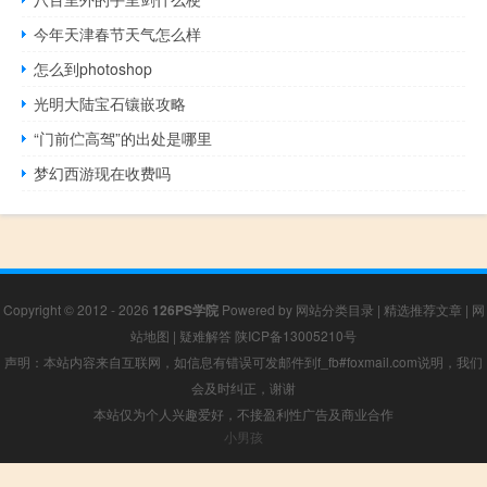
今年天津春节天气怎么样
怎么到photoshop
光明大陆宝石镶嵌攻略
“门前伫高驾”的出处是哪里
梦幻西游现在收费吗
Copyright © 2012 - 2026
126PS学院
Powered by
网站分类目录
|
精选推荐文章
|
网
站地图
|
疑难解答
陕ICP备13005210号
声明：本站内容来自互联网，如信息有错误可发邮件到f_fb#foxmail.com说明，我们
会及时纠正，谢谢
本站仅为个人兴趣爱好，不接盈利性广告及商业合作
小男孩