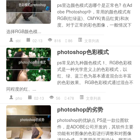
ps里边颜色模式选哪个是正常色? 在Ad
obe Photoshop中，常用的颜色模式有
RGB(红绿蓝)、CMYK(青品红黄)和灰
度。对于正常的彩色图像，一般情况下
选择RGB颜色模...
sbl
02-13
816
86
文章列表
photoshop色彩模式
ps常见的九种颜色模式 1、RGB色彩模
式是一种光学意义上的色彩模式，以
红、绿、蓝三色为基本通道混合出丰富
的色彩效果。 RGB色彩模式通过混合不
同程度的红、...
pho
02-13
56
478
文章列表
photoshop的劣势
photoshop的优缺点 PS是一款位图软
件，是ADOBE公司开发的，其软件主要
功能有对图像的色彩进行调整和对图像
进行合成。主要用于平面设计、网页设