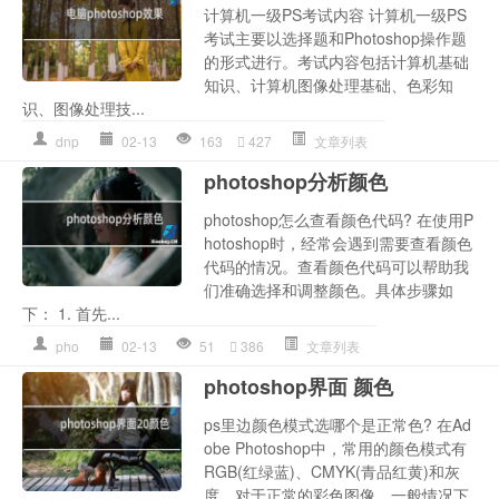
计算机一级PS考试内容 计算机一级PS
考试主要以选择题和Photoshop操作题
的形式进行。考试内容包括计算机基础
知识、计算机图像处理基础、色彩知
识、图像处理技...
dnp
02-13
163
427
文章列表
photoshop分析颜色
photoshop怎么查看颜色代码? 在使用P
hotoshop时，经常会遇到需要查看颜色
代码的情况。查看颜色代码可以帮助我
们准确选择和调整颜色。具体步骤如
下： 1. 首先...
pho
02-13
51
386
文章列表
photoshop界面 颜色
ps里边颜色模式选哪个是正常色? 在Ad
obe Photoshop中，常用的颜色模式有
RGB(红绿蓝)、CMYK(青品红黄)和灰
度。对于正常的彩色图像，一般情况下