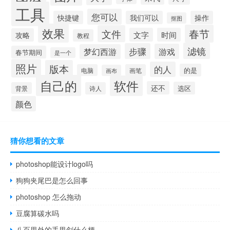
工具
您可以
快捷键
我们可以
操作
抠图
效果
春节
文件
文字
时间
攻略
教程
滤镜
步骤
游戏
梦幻西游
春节期间
是一个
照片
版本
的人
的是
电脑
画笔
画布
自己的
软件
还不
选区
背景
诗人
颜色
猜你想看的文章
photoshop能设计logo吗
狗狗夹尾巴是怎么回事
photoshop 怎么拖动
豆腐算碳水吗
八百里外的手里剑什么梗