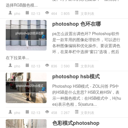
选择RGB颜色模...
pho
02-13
464
805
文章列表
photoshop 色环在哪
ps怎么设置出调色环? Photoshop软件
是一款常用的图像处理软件，可以进行
各种图像编辑和优化操作。要设置调色
环，在菜单栏中选择“窗口”选项，然后
在下拉菜单...
pho
02-13
836
590
文章列表
photoshop hsb模式
Photoshop HSB模式 - ZOL问答 PS中
的HSB是什么意思? HSB又称HSV，表
示一种颜色模式：在HSB模式中，H(hu
es)表示色相，S(satura...
pho
02-13
458
267
文章列表
色彩模式photoshop