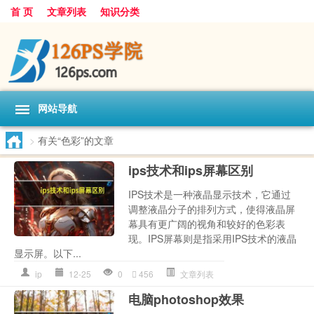
首 页
文章列表
知识分类
网站导航
>
有关“色彩”的文章
ips技术和ips屏幕区别
IPS技术是一种液晶显示技术，它通过
调整液晶分子的排列方式，使得液晶屏
幕具有更广阔的视角和较好的色彩表
现。IPS屏幕则是指采用IPS技术的液晶
显示屏。以下...
ip
12-25
0
456
文章列表
电脑photoshop效果