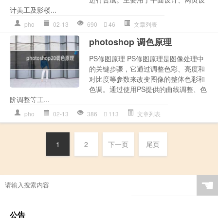
计美工及影楼...
pho
02-13
690
46
文章列表
photoshop 调色原理
PS修图原理 PS修图原理是图像处理中
的关键步骤，它通过调整色彩、亮度和
对比度等参数来改变图像的整体色彩和
色调。通过使用PS提供的曲线调整、色
阶调整等工...
pho
02-13
386
113
文章列表
1
2
下一页
尾页
☚
公告