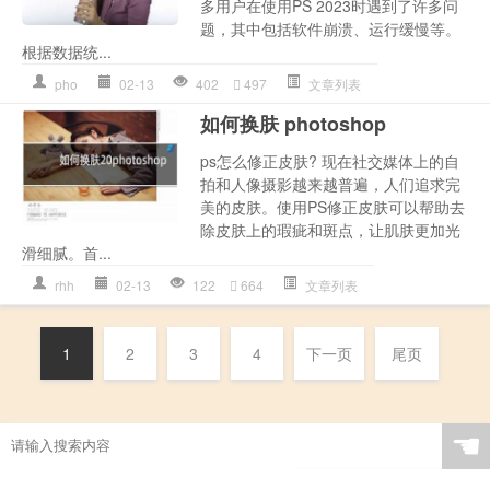
多用户在使用PS 2023时遇到了许多问
题，其中包括软件崩溃、运行缓慢等。
根据数据统...
pho
02-13
402
497
文章列表
如何换肤 photoshop
ps怎么修正皮肤? 现在社交媒体上的自
拍和人像摄影越来越普遍，人们追求完
美的皮肤。使用PS修正皮肤可以帮助去
除皮肤上的瑕疵和斑点，让肌肤更加光
滑细腻。首...
rhh
02-13
122
664
文章列表
1
2
3
4
下一页
尾页
☚