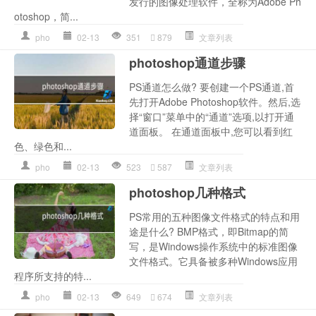
发行的图像处理软件，全称为Adobe Ph
otoshop，简...
pho
02-13
351
879
文章列表
photoshop通道步骤
PS通道怎么做? 要创建一个PS通道,首
先打开Adobe Photoshop软件。然后,选
择“窗口”菜单中的“通道”选项,以打开通
道面板。 在通道面板中,您可以看到红
色、绿色和...
pho
02-13
523
587
文章列表
photoshop几种格式
PS常用的五种图像文件格式的特点和用
途是什么? BMP格式，即Bitmap的简
写，是Windows操作系统中的标准图像
文件格式。它具备被多种Windows应用
程序所支持的特...
pho
02-13
649
674
文章列表