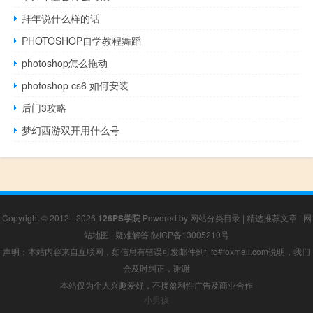
拜年说什么样的话
PHOTOSHOP自学教程舞蹈
photoshop怎么拖动
photoshop cs6 如何安装
后门3攻略
梦幻西游双开用什么号
Copyright © 2012 - 2026
126PS学院
Powered by
网站分类目录
|
精选推荐文章
|
网
站地图
|
疑难解答
陕ICP备13005210号
声明：本站内容来自互联网，如信息有错误可发邮件到f_fb#foxmail.com说明，我们
会及时纠正，谢谢
本站仅为个人兴趣爱好，不接盈利性广告及商业合作
小男孩