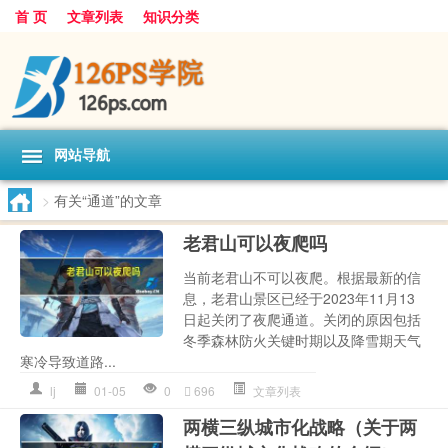
首 页
文章列表
知识分类
网站导航
>
有关“通道”的文章
老君山可以夜爬吗
当前老君山不可以夜爬。根据最新的信
息，老君山景区已经于2023年11月13
日起关闭了夜爬通道。关闭的原因包括
冬季森林防火关键时期以及降雪期天气
寒冷导致道路...
lj
01-05
0
696
文章列表
两横三纵城市化战略（关于两