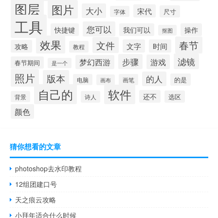
图层
图片
大小
宋代
尺寸
字体
工具
您可以
快捷键
我们可以
操作
抠图
效果
春节
文件
文字
时间
攻略
教程
滤镜
步骤
游戏
梦幻西游
春节期间
是一个
照片
版本
的人
的是
电脑
画笔
画布
自己的
软件
还不
选区
背景
诗人
颜色
猜你想看的文章
photoshop去水印教程
12组团建口号
天之痕云攻略
小拜年适合什么时候