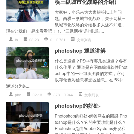
横三纵城市化战略的介绍）
大家好，小乐来为大家解答以上的问
题。两横三纵城市化战略，关于两横三
纵城市化战略的介绍很多人还不知道，
现在让我们一起来看看吧！ 1、“三纵两横”是指以陆...
lh
03-23
0
731
文章列表
photoshop 通道讲解
什么是通道？PS中有哪几类通道？各有
什么作用？ 通道是在图像编辑软件Phot
oshop中的一种组织图像的方式，它可
以存储色彩信息和选区信息。在PS中，
通道分为以...
pho
02-13
878
944
文章列表
photoshop的好处-
Photoshop的好处-解答网友的困惑 Pho
toshop是什么？它的主要功能是什么？
Photoshop是由Adobe Systems开发和