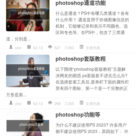
photoshop通道功能
什么是通道？PS中有哪几类通道？各有
什么作用？ 通道是用于存储图像信息的
机制，它能够记录和表示不同颜色、选
区和专色等。在PS中，包含了三类通
道，分别是...
pho
02-13
527
392
文章列表
photoshop套版教程
以下围绕“photoshop套版教程”主题解
决网友的困惑 ps套版套不进去怎么办?
在选择套索工具后,菜单栏下面的属性栏
里有四个图标、第一个是一个完整的正
方形是新...
pho
02-13
268
365
文章列表
photoshop功能等
为什么不建议使用PS 2023? 许多用户
都不建议使用PS 2023，原因如下： 许