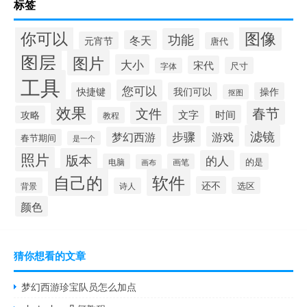
标签
你可以
图像
功能
冬天
元宵节
唐代
图层
图片
大小
宋代
尺寸
字体
工具
您可以
快捷键
我们可以
操作
抠图
效果
春节
文件
文字
时间
攻略
教程
滤镜
步骤
游戏
梦幻西游
春节期间
是一个
照片
版本
的人
的是
电脑
画笔
画布
自己的
软件
还不
选区
背景
诗人
颜色
猜你想看的文章
梦幻西游珍宝队员怎么加点