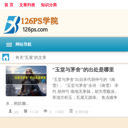
首 页
文章列表
知识分类
网站导航
>
有关“瓦屋”的文章
“玉堂与茅舍”的出处是哪里
“玉堂与茅舍”出自宋代胡仲弓的《南
雪》。 “玉堂与茅舍”全诗 《南雪》 宋
代 胡仲弓 南地无寒脉，胡为雪载涂。
草池方积玉，瓦屋又跳珠。 鱼冻难争
水，鸦饥懒...
jzy
11-22
0
602
文章列表