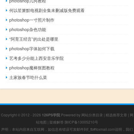
photoshop几何教程
何以笙箫默电视剧全集未删减版免费观看
photoshop一寸照片制作
photoshop杂色功能
“阿育王经言”的出处是哪里
photoshop字体如何下载
艺考多少分能上西安音乐学院
photoshop魔棒抠图教程
土家族春节吃什么菜
Copyright © 2012 - 2026
126PS学院
Powered by
网站分类目录
|
精选推荐文章
|
网
站地图
|
疑难解答
陕ICP备13005210号
声明：本站内容来自互联网，如信息有错误可发邮件到f_fb#foxmail.com说明，我们