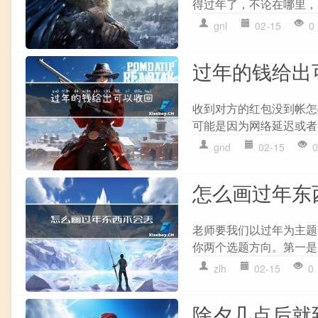
得过年了，不论在哪里，
gnl
02-15
0
过年的钱给出
收到对方的红包没到帐怎
可能是因为网络延迟或者
gnd
02-15
0
怎么画过年东
老师要我们以过年为主题
你两个选题方向。第一是
zlh
02-15
0
除夕几点后就