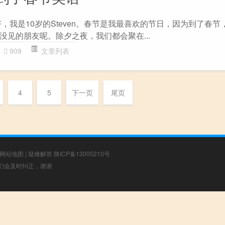
，我是10岁的Steven。春节是我最喜欢的节日，因为到了春节
没见的朋友呢。除夕之夜，我们都会聚在...
909
文章列表
4
5
下一页
尾页
网站地图
|
疑难解答
陕ICP备13005210号
，我们会及时纠正，谢谢