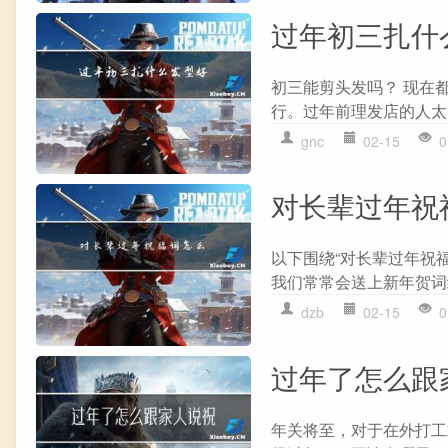
过年初三扎什
初三能剪头发吗？ 现在都
行。过年前理发店的人太多
gnc
02-15
0
对长辈过年祝
以下围绕“对长辈过年祝福
我们常常会送上新年贺词
dzb
02-15
0
过年了怎么跟
年关将至，对于在外打工