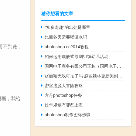
猜你想看的文章
“实多奇趣”的出处是哪里
比熊冬天需要喝温水吗
而不到账，
photoshop cc2014教程
如何运用镶嵌式原则组织幼儿活动
国网电子商务有限公司王栋（国网电子商务有限公司）
赵丽颖无戏可拍了吗 赵丽颖林更新哭到出不了戏
密室逃脱大冒险攻略
方舟photoshop任务
题画，我给
过年规矩有哪些上海
photoshop制作图标步骤