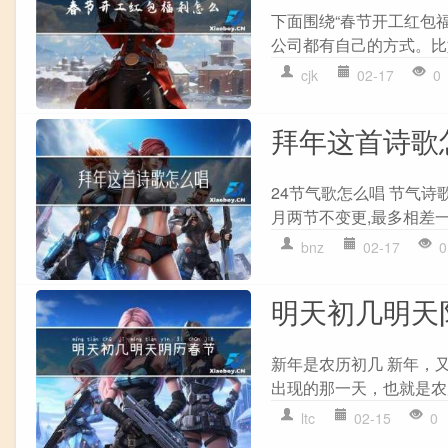
下面围绕“春节开工红包
公司都有自己的方式。比
cjk
02-17
0
拜年这首诗歌
24节气歌怎么唱 节气诗
月两节不变更,最多相差一
bnz
02-17
0
明天初几明天
新年是农历初几 新年，
出现的那一天，也就是农
ltc
02-15
0