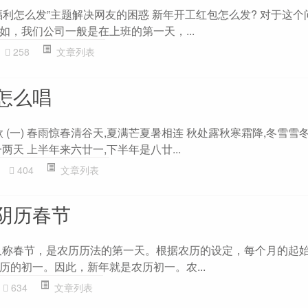
福利怎么发”主题解决网友的困惑 新年开工红包怎么发? 对于这个
如，我们公司一般是在上班的第一天，...
258
文章列表
怎么唱
歌 (一) 春雨惊春清谷天,夏满芒夏暑相连 秋处露秋寒霜降,冬雪雪
两天 上半年来六廿一,下半年是八廿...
404
文章列表
阴历春节
又称春节，是农历历法的第一天。根据农历的设定，每个月的起
历的初一。因此，新年就是农历初一。农...
634
文章列表