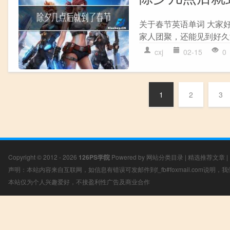
关于春节英语单词 大家好
家人团聚，还能见到好久
cxj
02-15
0
1
2
3
Copyright © 2012 - 2026
126PS学院
Powered by
网站分类目录
|
精选推荐文章
|
声明：本站内容来自互联网，如信息有错误可发邮件到f_fb#foxmail.com说明
本站仅为个人兴趣爱好，不接盈利性广告及商业合作