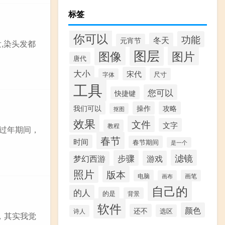
标签
你可以
功能
冬天
元宵节
,染头发都
图层
图像
图片
唐代
大小
宋代
尺寸
字体
工具
您可以
快捷键
我们可以
操作
攻略
抠图
效果
文件
文字
教程
 过年期间，
春节
时间
春节期间
是一个
滤镜
步骤
游戏
梦幻西游
照片
版本
电脑
画笔
画布
自己的
的人
的是
背景
软件
颜色
还不
选区
诗人
，其实我觉