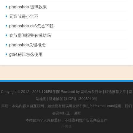
photoshop 玻璃效果
元宵节是小年不
photoshop cs6怎么下载
春节期间报警有援助吗
photoshop关键概念
gta4秘籍怎么使用
Copyright © 2012 - 2026
126PS学院
Powered by
网站分类目录
|
精选推荐文章
|
网
站地图
|
疑难解答
陕ICP备13005210号
声明：本站内容来自互联网，如信息有错误可发邮件到f_fb#foxmail.com说明，我们
会及时纠正，谢谢
本站仅为个人兴趣爱好，不接盈利性广告及商业合作
小男孩