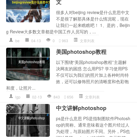
文
很多人对beijing review是什么意思中文
不是很了解那具体是什么情况呢，现在
让我们一起来瞧瞧吧！ 1、是的，Beijin
g Review大多数文章都是中国工作人员写的，...
be
04-13
0
963
文章列表
美国photoshop教程
以下围绕“美国photoshop教程”主题解
决网友的困惑 怎么用PS? 学习使用PS
不仅可以为我们的照片加上各种时尚特
效，还可以修饰照片的清晰度和色彩饱
和度，让照片...
lgp
02-13
843
656
文章列表
中文讲解photoshop
ps是什么意思 PS是指制图软件Photosh
op的简称。通常意味着这个图片经过人
为处理，与原始图片不同。另外，PS也