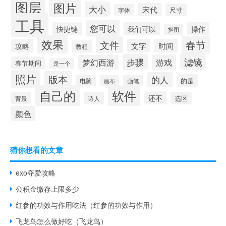
图层
图片
大小
宋代
尺寸
字体
工具
您可以
快捷键
我们可以
操作
抠图
效果
春节
文件
文字
时间
攻略
教程
滤镜
步骤
游戏
梦幻西游
春节期间
是一个
照片
版本
的人
的是
电脑
画笔
画布
自己的
软件
还不
选区
背景
诗人
颜色
猜你想看的文章
exo夺爱攻略
公积金缴存上限多少
红参的功效与作用吃法（红参的功效与作用）
飞龙鸟怎么做好吃（飞龙鸟）