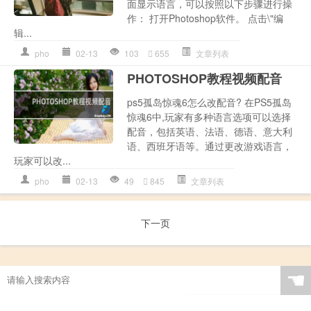
面显示语言，可以按照以下步骤进行操
作： 打开Photoshop软件。 点击\"编
辑...
pho
02-13
103
655
文章列表
PHOTOSHOP教程视频配音
ps5孤岛惊魂6怎么改配音? 在PS5孤岛
惊魂6中,玩家有多种语言选项可以选择
配音，包括英语、法语、德语、意大利
语、西班牙语等。通过更改游戏语言，
玩家可以改...
pho
02-13
49
845
文章列表
下一页
☚