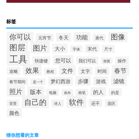
标签
你可以
图像
功能
冬天
元宵节
唐代
图层
图片
大小
宋代
尺寸
字体
工具
您可以
快捷键
我们可以
操作
抠图
效果
春节
文件
文字
时间
攻略
教程
滤镜
步骤
游戏
梦幻西游
春节期间
是一个
照片
版本
的人
的是
电脑
画笔
画布
自己的
软件
还不
选区
背景
诗人
颜色
猜你想看的文章