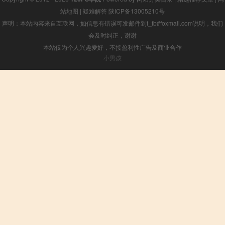
站地图
|
疑难解答
陕ICP备13005210号
声明：本站内容来自互联网，如信息有错误可发邮件到f_fb#foxmail.com说明，我们
会及时纠正，谢谢
本站仅为个人兴趣爱好，不接盈利性广告及商业合作
小男孩