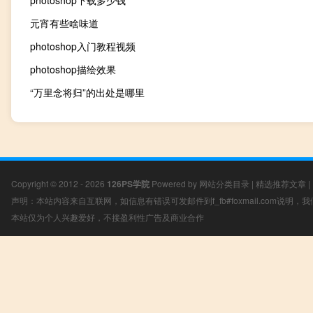
photoshop下载多少钱
元宵有些啥味道
photoshop入门教程视频
photoshop描绘效果
“万里念将归”的出处是哪里
Copyright © 2012 - 2026
126PS学院
Powered by
网站分类目录
|
精选推荐文章
|
声明：本站内容来自互联网，如信息有错误可发邮件到f_fb#foxmail.com说明
本站仅为个人兴趣爱好，不接盈利性广告及商业合作