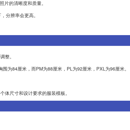
证照片的清晰度和质量。
下，分辨率会更高。
。
行调整。
为84厘米，而PM为88厘米，PL为92厘米，PXL为96厘米。
。
符合个体尺寸和设计要求的服装模板。