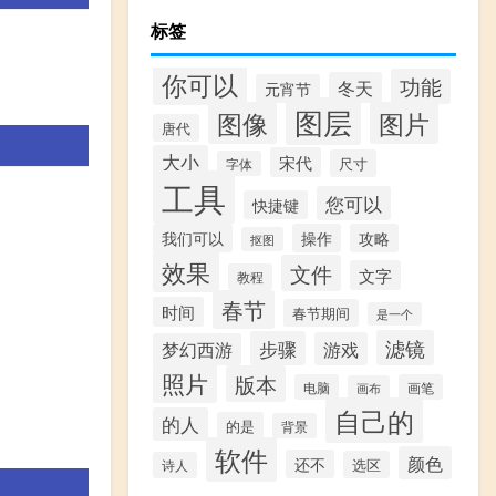
标签
你可以
功能
冬天
元宵节
图层
图像
图片
唐代
大小
宋代
尺寸
字体
工具
您可以
快捷键
我们可以
操作
攻略
抠图
效果
文件
文字
教程
春节
时间
春节期间
是一个
滤镜
步骤
游戏
梦幻西游
照片
版本
电脑
画笔
画布
自己的
的人
的是
背景
软件
颜色
还不
选区
诗人