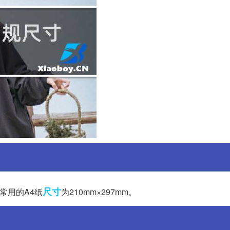
尺寸
，常用的A4纸
为210mm×297mm。