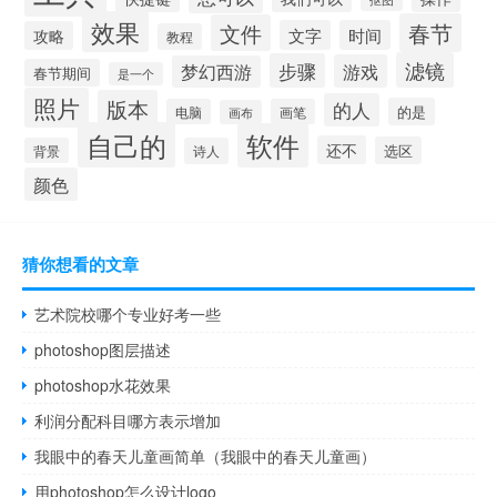
效果
春节
文件
文字
时间
攻略
教程
滤镜
步骤
游戏
梦幻西游
春节期间
是一个
照片
版本
的人
的是
电脑
画笔
画布
自己的
软件
还不
选区
背景
诗人
颜色
猜你想看的文章
艺术院校哪个专业好考一些
photoshop图层描述
photoshop水花效果
利润分配科目哪方表示增加
我眼中的春天儿童画简单（我眼中的春天儿童画）
用photoshop怎么设计logo