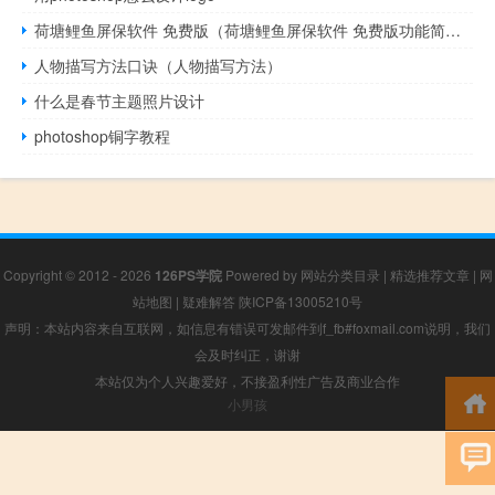
荷塘鲤鱼屏保软件 免费版（荷塘鲤鱼屏保软件 免费版功能简介）
人物描写方法口诀（人物描写方法）
什么是春节主题照片设计
photoshop铜字教程
Copyright © 2012 - 2026
126PS学院
Powered by
网站分类目录
|
精选推荐文章
|
网
站地图
|
疑难解答
陕ICP备13005210号
声明：本站内容来自互联网，如信息有错误可发邮件到f_fb#foxmail.com说明，我们
会及时纠正，谢谢
本站仅为个人兴趣爱好，不接盈利性广告及商业合作
小男孩