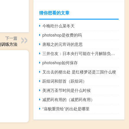
猜你想看的文章
今晚吃什么菜冬天
photoshop是收费的吗
下一篇
唐顺之的元宵诗的意思
能训练方法
三井住友：日本央行可能在十月解除负利率政策
photoshop如何保存
叉出去的梗出处 是红楼梦还是三国什么梗
跃组词和部首（跃组词）
美洲万圣节时间是什么时候
减肥药有用的（减肥药有用）
“庙貌重营绘”的出处是哪里