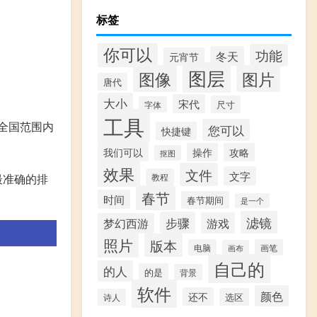
标签
你可以
功能
冬天
元宵节
图层
图像
图片
唐代
大小
宋代
尺寸
字体
工具
在全国范围内
您可以
快捷键
我们可以
操作
攻略
抠图
效果
文件
文字
教程
最准确的排
春节
时间
春节期间
是一个
滤镜
步骤
游戏
梦幻西游
照片
版本
电脑
画笔
画布
自己的
的人
的是
背景
软件
颜色
还不
选区
诗人