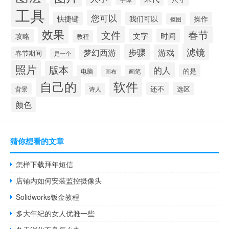
工具
您可以
快捷键
我们可以
操作
抠图
效果
春节
文件
文字
时间
攻略
教程
滤镜
步骤
游戏
梦幻西游
春节期间
是一个
照片
版本
的人
的是
电脑
画笔
画布
自己的
软件
还不
选区
背景
诗人
颜色
猜你想看的文章
怎样下载拜年短信
店铺内如何安装监控摄像头
Solidworks钣金教程
多大年纪的女人优雅一些