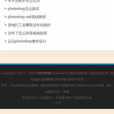
冬天消化不良怎么办
photoshop怎么面试
photoshop cs6基础教程
异地打工去哪里过年比较好
过年了怎么和亲戚相处呢
认识photoshop教学设计
Copyright © 2012 - 2026
126PS学院
Powered by
网站分类目录
|
精选推荐文章
|
网
站地图
|
疑难解答
陕ICP备13005210号
声明：本站内容来自互联网，如信息有错误可发邮件到f_fb#foxmail.com说明，我们
会及时纠正，谢谢
本站仅为个人兴趣爱好，不接盈利性广告及商业合作
小男孩