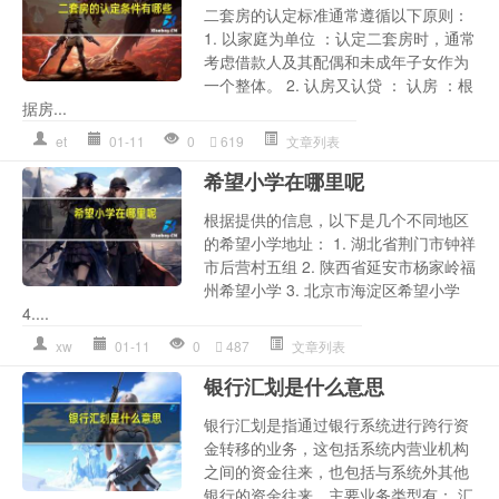
二套房的认定标准通常遵循以下原则：
1. 以家庭为单位 ：认定二套房时，通常
考虑借款人及其配偶和未成年子女作为
一个整体。 2. 认房又认贷 ： 认房 ：根
据房...
et
01-11
0
619
文章列表
希望小学在哪里呢
根据提供的信息，以下是几个不同地区
的希望小学地址： 1. 湖北省荆门市钟祥
市后营村五组 2. 陕西省延安市杨家岭福
州希望小学 3. 北京市海淀区希望小学
4....
xw
01-11
0
487
文章列表
银行汇划是什么意思
银行汇划是指通过银行系统进行跨行资
金转移的业务，这包括系统内营业机构
之间的资金往来，也包括与系统外其他
银行的资金往来。主要业务类型有： 汇