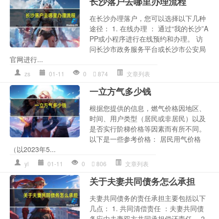
长沙落户去哪里办理流程
在长沙办理落户，您可以选择以下几种
途径： 1. 在线办理 ： 通过“我的长沙”A
PP或小程序进行在线预约和办理。 访
问长沙市政务服务平台或长沙市公安局
官网进行...
zs
01-11
0
874
文章列表
一立方气多少钱
根据您提供的信息，燃气价格因地区、
时间、用户类型（居民或非居民）以及
是否实行阶梯价格等因素而有所不同。
以下是一些参考价格： 居民用气价格
（以2023年5...
yl
01-11
0
806
文章列表
关于夫妻共同债务怎么承担
夫妻共同债务的责任承担主要包括以下
几点： 1. 共同清偿责任 ：夫妻共同债
务应由夫妻双方共同承担偿还责任。 2.