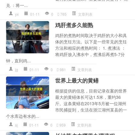
兑 ：将一...
yx
01-11
0
765
文章列表
鸡肝煮多久能熟
鸡肝的煮熟时间取决于鸡肝的大小和具
体的烹饪方法。以下是一些常见的烹饪
方法和相应的煮熟时间： 1. 煮沸法 ：
将鸡肝放入沸水中，煮沸后再煮5-7分
钟，直到鸡...
jg
01-11
0
981
文章列表
世界上最大的黄鳝
根据提供的信息，目前记录在案的世界
最大的黄鳝体长可达1.5米，重约36
斤。这条黄鳝在2013年5月被一位湖州
市民捕捉到，生活在浙江湖州某县的一
个水库边有水的...
sj
01-11
0
959
文章列表