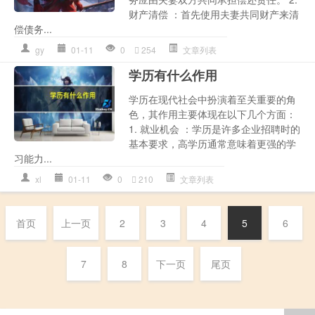
财产清偿 ：首先使用夫妻共同财产来清
偿债务...
gy
01-11
0
254
文章列表
学历有什么作用
学历在现代社会中扮演着至关重要的角
色，其作用主要体现在以下几个方面：
1. 就业机会 ：学历是许多企业招聘时的
基本要求，高学历通常意味着更强的学
习能力...
xl
01-11
0
210
文章列表
首页
上一页
2
3
4
5
6
7
8
下一页
尾页