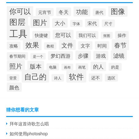
你可以
图像
功能
冬天
元宵节
唐代
图层
图片
大小
宋代
尺寸
字体
工具
您可以
快捷键
我们可以
操作
抠图
效果
春节
文件
文字
时间
攻略
教程
滤镜
步骤
游戏
梦幻西游
春节期间
是一个
照片
版本
的人
的是
电脑
画笔
画布
自己的
软件
还不
选区
背景
诗人
颜色
猜你想看的文章
拜年这首诗歌怎么唱
如何使用photoshop