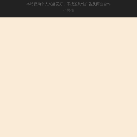
本站仅为个人兴趣爱好，不接盈利性广告及商业合作
小男孩