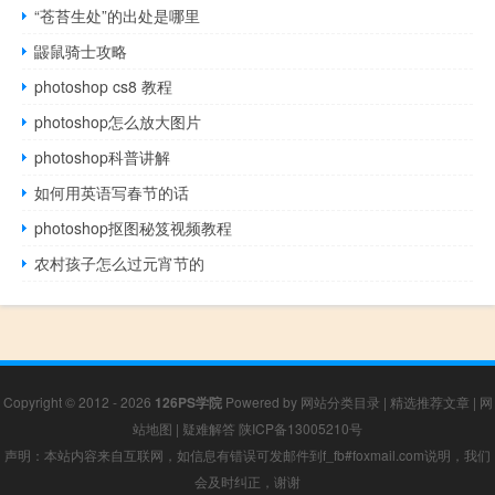
“苍苔生处”的出处是哪里
鼹鼠骑士攻略
photoshop cs8 教程
photoshop怎么放大图片
photoshop科普讲解
如何用英语写春节的话
photoshop抠图秘笈视频教程
农村孩子怎么过元宵节的
Copyright © 2012 - 2026
126PS学院
Powered by
网站分类目录
|
精选推荐文章
|
网
站地图
|
疑难解答
陕ICP备13005210号
声明：本站内容来自互联网，如信息有错误可发邮件到f_fb#foxmail.com说明，我们
会及时纠正，谢谢