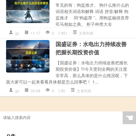
常见的有：狗监推才。 狗什么推什么的
词语相关词语和解释 词语 拼音/解释 狗
监推才 同“狗盗荐 ”。用狗监杨得意荐
司马相如之典。 柜子种类大全
gs
11-17
0
951
文章列表
国盛证券：水电出力持续改善
把握长期投资价值
【国盛证券：水电出力持续改善把握长
期投资价值】!!!今天受到全网的关注度
非常高，那么具体的是什么情况呢，下
面大家可以一起来看看具体都是怎么回事吧！ 1...
gs
04-08
0
80
文章列表
☚