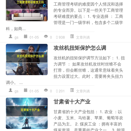
工商管理考研的难度因个人情况和选择
的专业而异。以下是一些关于工商管理
考研难度的要点： 1. 专业选择 ： 工商
管理是一门一级学科，包含多个二级学
科，如商...
gs
01-05
0
938
文章列表
攻丝机扭矩保护怎么调
攻丝机的扭矩保护调节方法如下： 1. 扭
力调节 ： 如果攻丝机攻丝时丝锥不会
打滑，但会断丝锥，这通常意味着夹头
扭力设置过大。此时，需要将夹头扭力
调小。 ...
gs
01-05
0
201
文章列表
甘肃省十大产业
甘肃省的十大产业包括： 1. 农业 ：以
小麦、玉米、马铃薯、苹果、葡萄等农
产品为主。 2. 煤炭工业 ：拥有丰富的
煤炭资源，是重要的产业之一。 3. 能源