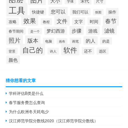
大小
宋代
尺寸
字体
工具
您可以
快捷键
我们可以
操作
抠图
效果
春节
文件
文字
时间
攻略
教程
滤镜
步骤
游戏
梦幻西游
春节期间
是一个
照片
版本
的人
的是
电脑
画笔
画布
自己的
软件
还不
选区
背景
诗人
颜色
猜你想看的文章
学科评估B类是什么
春节服务费怎么查询
为什么欧洲冬天耗电少
汉江师范学院分数线2020（汉江师范学院分数线）