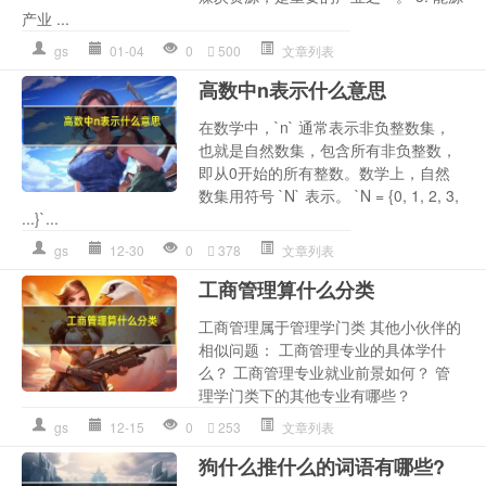
产业 ...
gs
01-04
0
500
文章列表
高数中n表示什么意思
在数学中，`n` 通常表示非负整数集，
也就是自然数集，包含所有非负整数，
即从0开始的所有整数。数学上，自然
数集用符号 `N` 表示。 `N = {0, 1, 2, 3,
...}`...
gs
12-30
0
378
文章列表
工商管理算什么分类
工商管理属于管理学门类 其他小伙伴的
相似问题： 工商管理专业的具体学什
么？ 工商管理专业就业前景如何？ 管
理学门类下的其他专业有哪些？
gs
12-15
0
253
文章列表
狗什么推什么的词语有哪些?