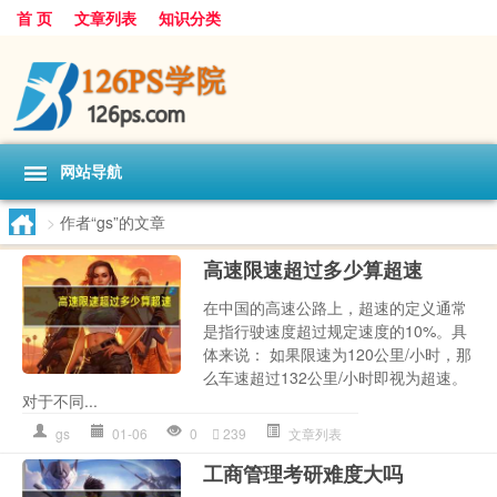
首 页
文章列表
知识分类
网站导航
>
作者“gs”的文章
高速限速超过多少算超速
在中国的高速公路上，超速的定义通常
是指行驶速度超过规定速度的10%。具
体来说： 如果限速为120公里/小时，那
么车速超过132公里/小时即视为超速。
对于不同...
gs
01-06
0
239
文章列表
工商管理考研难度大吗