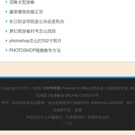
召唤大型攻略
藤茶哪里的最正宗
长江职业学院是公办还是民办
梦幻西游被封号怎么找回
photoshop怎么打印2寸照片
PHOTOSHOP视频教学方法
Copyright © 2012 - 2026
126PS学院
Powered by
网站分类目录
|
精选推荐文章
|
网
站地图
|
疑难解答
陕ICP备13005210号
声明：本站内容来自互联网，如信息有错误可发邮件到f_fb#foxmail.com说明，我们
会及时纠正，谢谢
本站仅为个人兴趣爱好，不接盈利性广告及商业合作
小男孩