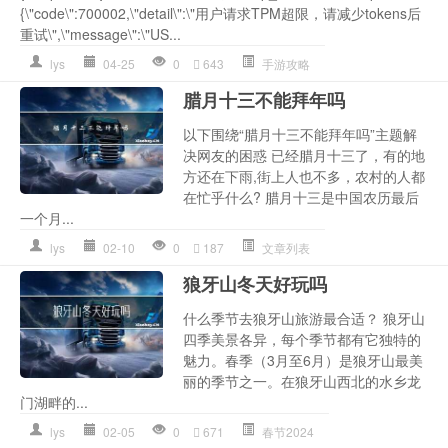
{\"code\":700002,\"detail\":\"用户请求TPM超限，请减少tokens后
重试\",\"message\":\"US...
lys
04-25
0
643
手游攻略
腊月十三不能拜年吗
以下围绕“腊月十三不能拜年吗”主题解
决网友的困惑 已经腊月十三了，有的地
方还在下雨,街上人也不多，农村的人都
在忙乎什么? 腊月十三是中国农历最后
一个月...
lys
02-10
0
187
文章列表
狼牙山冬天好玩吗
什么季节去狼牙山旅游最合适？ 狼牙山
四季美景各异，每个季节都有它独特的
魅力。春季（3月至6月）是狼牙山最美
丽的季节之一。在狼牙山西北的水乡龙
门湖畔的...
lys
02-05
0
671
春节2024