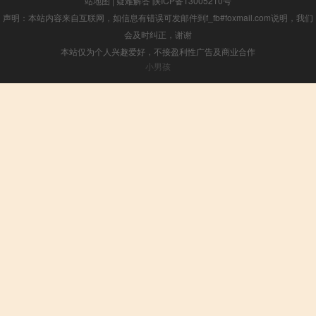
站地图
|
疑难解答
陕ICP备13005210号
声明：本站内容来自互联网，如信息有错误可发邮件到f_fb#foxmail.com说明，我们
会及时纠正，谢谢
本站仅为个人兴趣爱好，不接盈利性广告及商业合作
小男孩