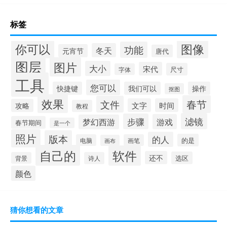
标签
你可以
图像
功能
冬天
元宵节
唐代
图层
图片
大小
宋代
尺寸
字体
工具
您可以
快捷键
我们可以
操作
抠图
效果
春节
文件
文字
时间
攻略
教程
滤镜
步骤
游戏
梦幻西游
春节期间
是一个
照片
版本
的人
的是
电脑
画笔
画布
自己的
软件
还不
选区
背景
诗人
颜色
猜你想看的文章