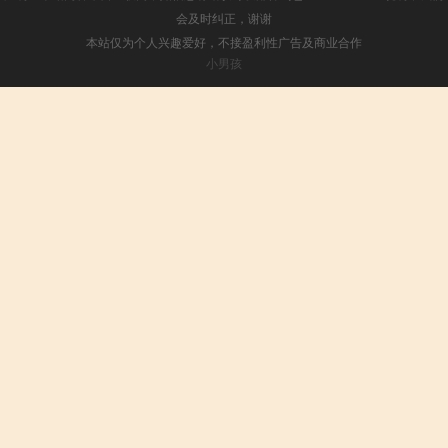
会及时纠正，谢谢
本站仅为个人兴趣爱好，不接盈利性广告及商业合作
小男孩