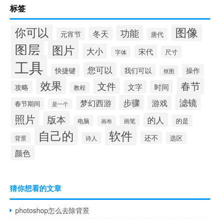
标签
你可以
图像
功能
冬天
元宵节
唐代
图层
图片
大小
宋代
尺寸
字体
工具
您可以
快捷键
我们可以
操作
抠图
效果
春节
文件
文字
时间
攻略
教程
滤镜
步骤
游戏
梦幻西游
春节期间
是一个
照片
版本
的人
的是
电脑
画笔
画布
自己的
软件
还不
选区
背景
诗人
颜色
猜你想看的文章
photoshop怎么去除背景