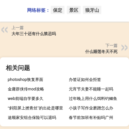
网络标签：
保定
景区
狼牙山
上一篇
大年三十还有什么禁忌吗
下一篇
什么睡莲冬天不死
相关问题
photoshop恢复界面
办签证如何会拒签
金庸群侠传mod攻略
元宵节夫妻不能睡一起吗
web前端自学要多久
过年晚上用什么饵料钓鲫鱼
“斜阳屏上撚青丝”的出处是哪里
小孩子写作业磨蹭怎么办
途顺家安组合保险可以退吗
春节前加班有补贴吗广州