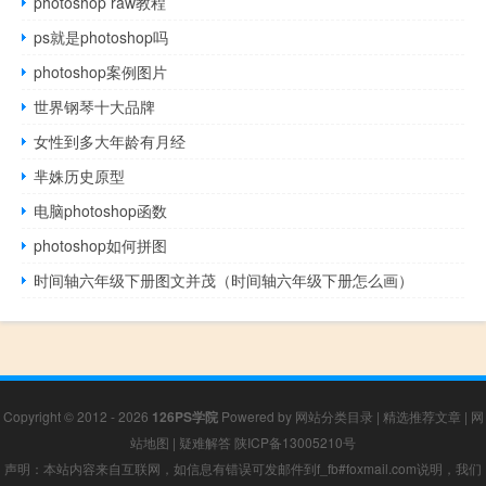
photoshop raw教程
ps就是photoshop吗
photoshop案例图片
世界钢琴十大品牌
女性到多大年龄有月经
芈姝历史原型
电脑photoshop函数
photoshop如何拼图
时间轴六年级下册图文并茂（时间轴六年级下册怎么画）
Copyright © 2012 - 2026
126PS学院
Powered by
网站分类目录
|
精选推荐文章
|
网
站地图
|
疑难解答
陕ICP备13005210号
声明：本站内容来自互联网，如信息有错误可发邮件到f_fb#foxmail.com说明，我们