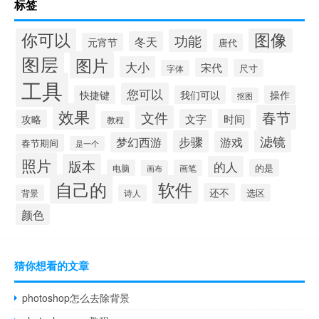
标签
你可以
图像
功能
冬天
元宵节
唐代
图层
图片
大小
宋代
尺寸
字体
工具
您可以
快捷键
我们可以
操作
抠图
效果
春节
文件
文字
时间
攻略
教程
滤镜
步骤
游戏
梦幻西游
春节期间
是一个
照片
版本
的人
的是
电脑
画笔
画布
自己的
软件
还不
选区
背景
诗人
颜色
猜你想看的文章
photoshop怎么去除背景