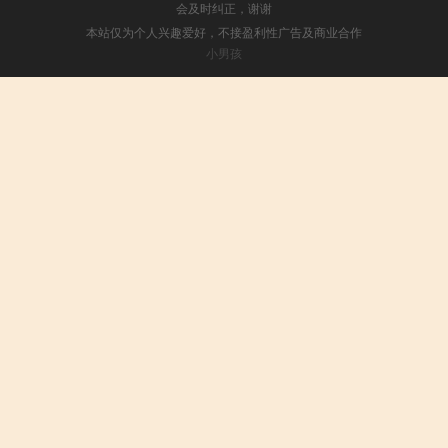
会及时纠正，谢谢
本站仅为个人兴趣爱好，不接盈利性广告及商业合作
小男孩