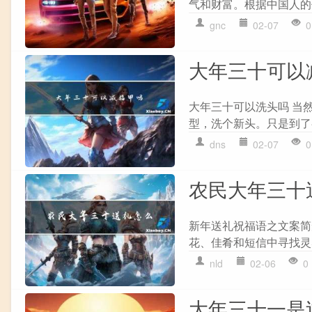
气和财富。根据中国人的
gnc
02-07
0
大年三十可以
大年三十可以洗头吗 当
型，洗个新头。只是到了
dns
02-07
0
农民大年三十
新年送礼祝福语之文案简
花、佳肴和短信中寻找灵
nld
02-06
0
大年三十一是