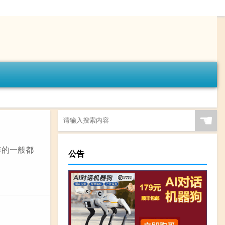
☚
年的一般都
公告