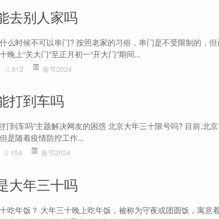
能去别人家吗
什么时候不可以串门? 按照老家的习俗，串门是不受限制的，但
晚上“关大门”至正月初一“开大门”期间...
812
春节2024
能打到车吗
打到车吗”主题解决网友的困惑 北京大年三十限号吗? 目前,北
是随着疫情防控工作...
154
春节2024
是大年三十吗
十吃年饭？ 大年三十晚上吃年饭，被称为守夜或团圆饭，寓意