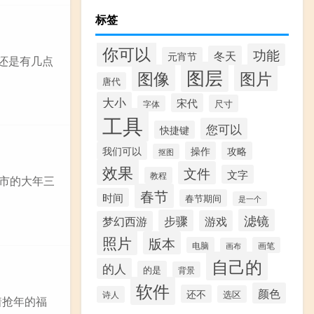
标签
你可以
功能
冬天
元宵节
还是有几点
图层
图像
图片
唐代
大小
宋代
尺寸
字体
工具
您可以
快捷键
我们可以
操作
攻略
抠图
效果
文件
文字
教程
京市的大年三
春节
时间
春节期间
是一个
滤镜
步骤
游戏
梦幻西游
照片
版本
电脑
画笔
画布
自己的
的人
的是
背景
软件
颜色
还不
选区
诗人
着抢年的福