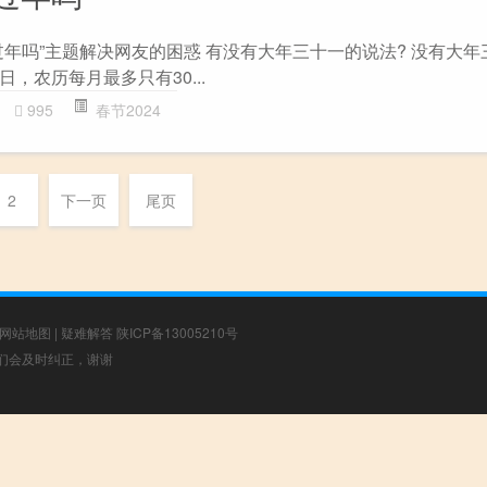
过年吗”主题解决网友的困惑 有没有大年三十一的说法? 没有大年
，农历每月最多只有30...
995
春节2024
2
下一页
尾页
网站地图
|
疑难解答
陕ICP备13005210号
，我们会及时纠正，谢谢