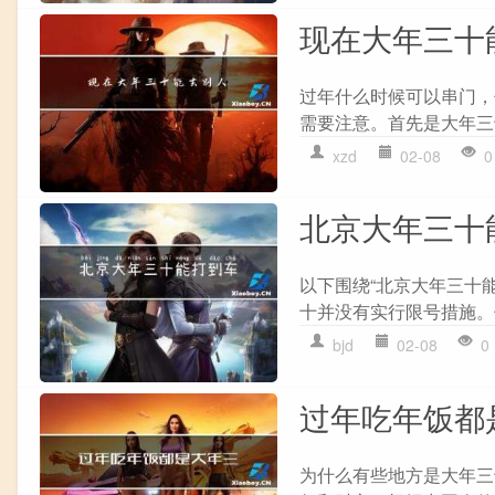
现在大年三十
过年什么时候可以串门，
需要注意。首先是大年三十
xzd
02-08
0
北京大年三十
以下围绕“北京大年三十能
十并没有实行限号措施。但
bjd
02-08
0
过年吃年饭都
为什么有些地方是大年三