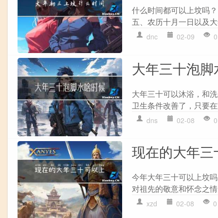
什么时间都可以上坟吗？
五、农历十月一日以及大
dnc
02-09
0
大年三十泡脚
大年三十可以沐浴，和洗
卫生条件改善了，只要在
dns
02-08
0
现在的大年三
今年大年三十可以上坟吗
对祖先的敬意和怀念之情
xzd
02-08
0