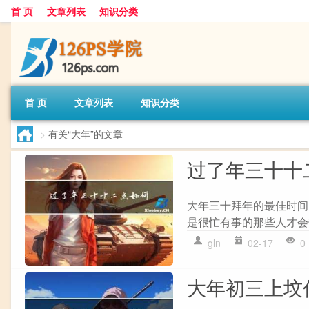
首 页
文章列表
知识分类
首 页
文章列表
知识分类
>
有关“大年”的文章
过了年三十十
大年三十拜年的最佳时间
是很忙有事的那些人才会
gln
02-17
0
大年初三上坟