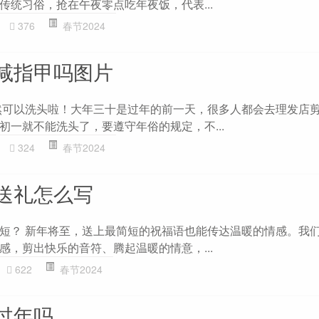
传统习俗，抢在午夜零点吃年夜饭，代表...
376
春节2024
减指甲吗图片
然可以洗头啦！大年三十是过年的前一天，很多人都会去理发店
初一就不能洗头了，要遵守年俗的规定，不...
324
春节2024
送礼怎么写
短？ 新年将至，送上最简短的祝福语也能传达温暖的情感。我
感，剪出快乐的音符、腾起温暖的情意，...
622
春节2024
过年吗