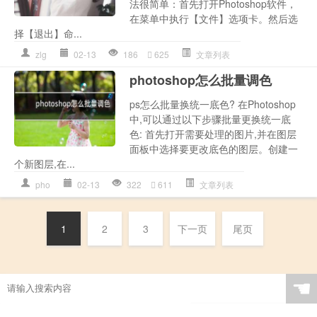
法很简单：首先打开Photoshop软件，
在菜单中执行【文件】选项卡。然后选
择【退出】命...
zlg
02-13
186
625
文章列表
photoshop怎么批量调色
ps怎么批量换统一底色? 在Photoshop
中,可以通过以下步骤批量更换统一底
色: 首先打开需要处理的图片,并在图层
面板中选择要更改底色的图层。创建一
个新图层,在...
pho
02-13
322
611
文章列表
1
2
3
下一页
尾页
☚