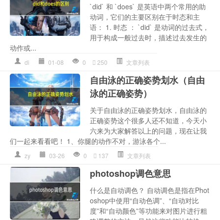
`did` 和 `does` 是英语中两个常用的助
动词，它们的主要区别在于时态和主
语： 1. 时态 ： `did` 是动词的过去式，
用于构成一般过去时，描述过去发生的
动作或...
di
01-08
0
250
文章列表
自由泳的正确姿势划水（自由
泳的正确姿势）
关于自由泳的正确姿势划水，自由泳的
正确姿势这个很多人还不知道，今天小
六来为大家解答以上的问题，现在让我
们一起来看看吧！ 1、你腿的动作不对，游泳各个...
zy
03-26
0
137
文章列表
photoshop调色意思
什么是自动调色？ 自动调色是指在Phot
oshop中使用“自动色调”、“自动对比
度”和“自动颜色”等功能来对图片进行粗