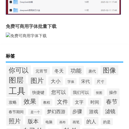
免费可商用字体批量下载
标签
你可以
图像
功能
冬天
元宵节
唐代
图层
图片
大小
宋代
尺寸
字体
工具
您可以
快捷键
我们可以
操作
抠图
效果
春节
文件
文字
时间
攻略
教程
滤镜
步骤
游戏
梦幻西游
春节期间
是一个
照片
版本
的人
的是
电脑
画笔
画布