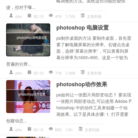
略调整的方法。虽然这些功能比较快
捷，但对于曝...
pho
02-13
419
743
文章列表
photoshop 电脑设置
ps制作桌面的方法 要制作桌面，首先需
要了解电脑屏幕的分辨率。右键点击桌
面，选择“屏幕分辨率”，可以查看到屏
幕分辨率为1600×900。这是一个较为
普遍的分辨...
pho
02-13
719
309
文章列表
photoshop动作效果
ps如何让一张图片局部变动态？ 要实现
一张图片局部变动态,可以使用 Adobe P
hotoshop 中的动作工具来创建一个动
画效果。以下是具体步骤: 1. 打开需要
创建动态...
pho
02-13
693
81
文章列表