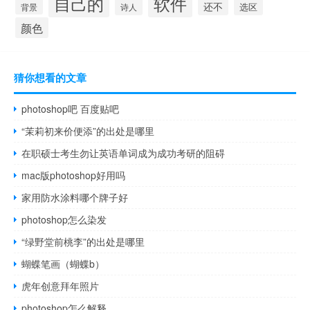
自己的
软件
还不
选区
背景
诗人
颜色
猜你想看的文章
photoshop吧 百度贴吧
“茉莉初来价便添”的出处是哪里
在职硕士考生勿让英语单词成为成功考研的阻碍
mac版photoshop好用吗
家用防水涂料哪个牌子好
photoshop怎么染发
“绿野堂前桃李”的出处是哪里
蝴蝶笔画（蝴蝶b）
虎年创意拜年照片
photoshop怎么解释