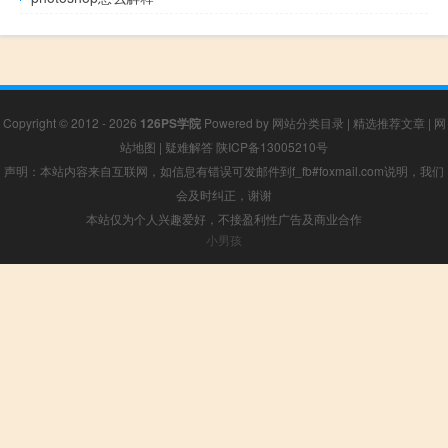
Copyright © 2012 - 2026
126PS学院
Powered by
网站分类目录
|
精选推荐文章
|
网
站地图
|
疑难解答
陕ICP备13005210号
声明：本站内容来自互联网，如信息有错误可发邮件到f_fb#foxmail.com说明，我们
会及时纠正，谢谢
本站仅为个人兴趣爱好，不接盈利性广告及商业合作
小男孩