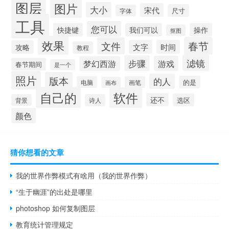
图层
图片
大小
宋代
尺寸
字体
工具
您可以
快捷键
我们可以
操作
抠图
效果
春节
文件
文字
时间
攻略
教程
滤镜
步骤
游戏
梦幻西游
春节期间
是一个
照片
版本
的人
的是
电脑
画笔
画布
自己的
软件
还不
选区
背景
诗人
颜色
猜你想看的文章
我的世界作弊模式有啥用（我的世界作弊）
“生于幽涯”的出处是哪里
photoshop 如何复制图层
教育统计管理规定