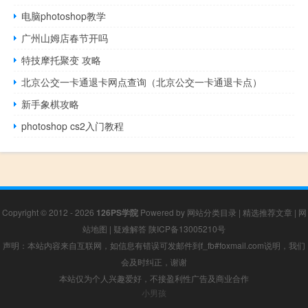
电脑photoshop教学
广州山姆店春节开吗
特技摩托聚变 攻略
北京公交一卡通退卡网点查询（北京公交一卡通退卡点）
新手象棋攻略
photoshop cs2入门教程
Copyright © 2012 - 2026
126PS学院
Powered by
网站分类目录
|
精选推荐文章
|
网
站地图
|
疑难解答
陕ICP备13005210号
声明：本站内容来自互联网，如信息有错误可发邮件到f_fb#foxmail.com说明，我们
会及时纠正，谢谢
本站仅为个人兴趣爱好，不接盈利性广告及商业合作
小男孩