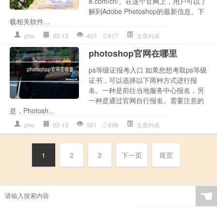
e.com/cn/。在这个官网上，用户可以了
解到Adobe Photoshop的最新信息、下
载相关软件...
pho
02-13
407
617
文章列表
photoshop官网在哪里
ps等级证报考入口 如果您想考取ps等级
证书，可以选择以下两种方式进行报
名。一种是前往当地服务中心报名，另
一种是通过官网自行报名。需要注意的
是，Photosh...
pho
02-13
961
698
文章列表
1
2
3
下一页
尾页
☚