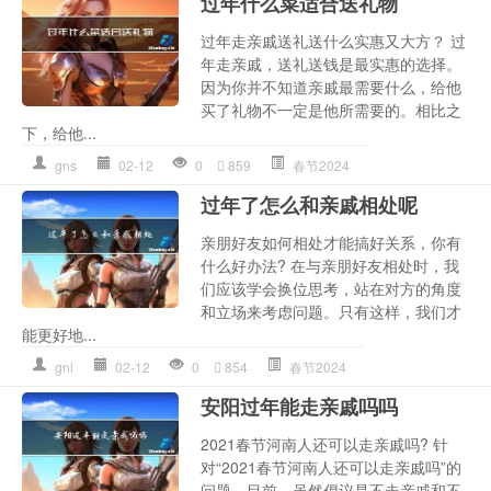
过年什么菜适合送礼物
过年走亲戚送礼送什么实惠又大方？ 过
年走亲戚，送礼送钱是最实惠的选择。
因为你并不知道亲戚最需要什么，给他
买了礼物不一定是他所需要的。相比之
下，给他...
gns
02-12
0
859
春节2024
过年了怎么和亲戚相处呢
亲朋好友如何相处才能搞好关系，你有
什么好办法? 在与亲朋好友相处时，我
们应该学会换位思考，站在对方的角度
和立场来考虑问题。只有这样，我们才
能更好地...
gnl
02-12
0
854
春节2024
安阳过年能走亲戚吗吗
2021春节河南人还可以走亲戚吗? 针
对“2021春节河南人还可以走亲戚吗”的
问题，目前，虽然倡议是不走亲戚和不