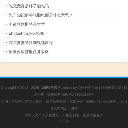
吃完元宵后柿子能吃吗
汽车知识解答轮胎龟裂是什么意思？
申请阿姆斯特丹大学
photoshop怎么镜像
过年婆婆送猪肉视频教程
质量效应征服任务攻略
Copyright © 2012 - 2026
126PS学院
Powered by
网站分类目录
|
精选推荐文章
|
网
站地图
|
疑难解答
陕ICP备13005210号
声明：本站内容来自互联网，如信息有错误可发邮件到f_fb#foxmail.com说明，我们
会及时纠正，谢谢
本站仅为个人兴趣爱好，不接盈利性广告及商业合作
小男孩