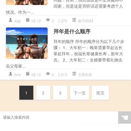
回家，但是这是否听话还需要考虑个人
情况。作为一...
ayg
02-12
0
370
春节2024
拜年是什么顺序
拜年的顺序 拜年的顺序分为以下几个步
骤： 1、大年初一：晚辈需要早起去长
辈处拜年，祝福长辈健康长寿，新年大
吉。 2、大年初二：女婿要带着礼物去
岳父母家...
bns
02-12
0
213
文章列表
1
2
3
下一页
尾页
☚