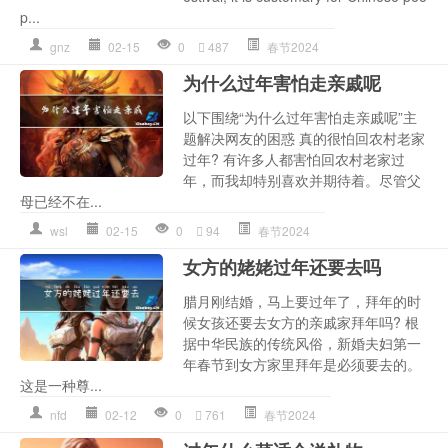
p...
gnz
02-15
0
487
春节2024
为什么过年害怕走亲戚呢
以下围绕“为什么过年害怕走亲戚呢”主
题解决网友的困惑 真的很怕回农村老家
过年? 有许多人都害怕回农村老家过
年，而我却特别喜欢并期待着。尽管父
母已经不在...
wsl
02-15
0
94
春节2024
女方的姥姥过年还要去吗
腊月刚结婚，马上要过年了，拜年的时
候女孩还要去女方的亲戚家拜年吗? 根
据中华民族的传统风俗，新婚夫妇第一
年春节到女方家里拜年是必须要去的。
这是一种尊...
nfd
02-12
0
761
春节2024