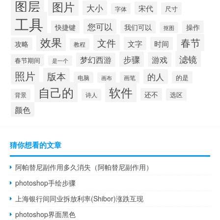
图层
图片
大小
宋代
尺寸
字体
工具
您可以
快捷键
我们可以
操作
抠图
效果
春节
文件
文字
时间
攻略
教程
滤镜
步骤
游戏
梦幻西游
春节期间
是一个
照片
版本
的人
的是
电脑
画笔
画布
自己的
软件
还不
选区
背景
诗人
颜色
猜你想看的文章
阿帕替尼副作用多久消失（阿帕替尼副作用）
photoshop手绘步骤
上海银行间同业拆放利率(Shibor)涨跌互现
photoshop界面黑色