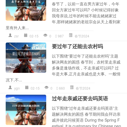
春节了，以前一直在男方家过年，今年
回女方家过年可以吗? 小时候记得好象
我母亲说,过年的时候不能去姥姥家过
年,那样姥姥家的老祖宗会从天上看到家
里有外人来...
zsr
02-15
0
987
春节2024
要过年了还能去农村吗
以下围绕“要过年了还能去农村吗”主题
解决网友的困惑 春节到，农村里走亲戚
多像是逢场作戏，不走亲戚可以吗? 过
年是大事,正月走亲戚也是大事。一般情
况下,不...
ygn
02-15
0
660
春节2024
过年走亲戚还要去吗英语
以下围绕“过年走亲戚还要去吗英语”主
题解决网友的困惑 春节期间我会拜访亲
戚并彼此问候英语 During the Spring F
estival, it is customary for Chinese peo