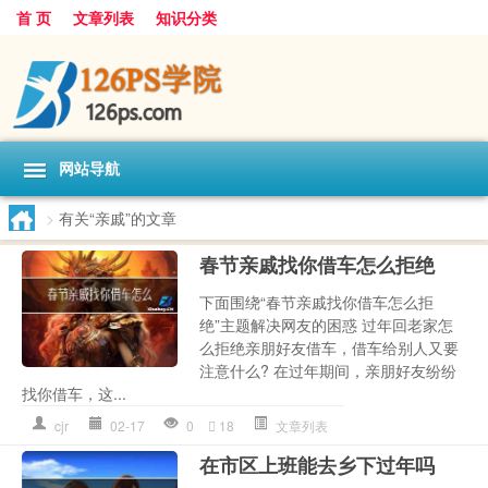
首 页
文章列表
知识分类
网站导航
>
有关“亲戚”的文章
春节亲戚找你借车怎么拒绝
下面围绕“春节亲戚找你借车怎么拒
绝”主题解决网友的困惑 过年回老家怎
么拒绝亲朋好友借车，借车给别人又要
注意什么? 在过年期间，亲朋好友纷纷
找你借车，这...
cjr
02-17
0
18
文章列表
在市区上班能去乡下过年吗