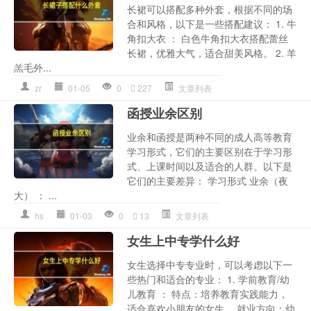
长裙可以搭配多种外套，根据不同的场
合和风格，以下是一些搭配建议： 1. 牛
角扣大衣 ： 白色牛角扣大衣搭配蕾丝
长裙，优雅大气，适合甜美风格。 2. 羊
羔毛外...
zr
01-05
0
227
文章列表
函授业余区别
业余和函授是两种不同的成人高等教育
学习形式，它们的主要区别在于学习形
式、上课时间以及适合的人群。以下是
它们的主要差异： 学习形式 业余（夜
大） ： ...
hs
01-03
0
13
文章列表
女生上中专学什么好
女生选择中专专业时，可以考虑以下一
些热门和适合的专业： 1. 学前教育/幼
儿教育 ： 特点：培养教育实践能力，
适合喜欢小朋友的女生。 就业方向：幼