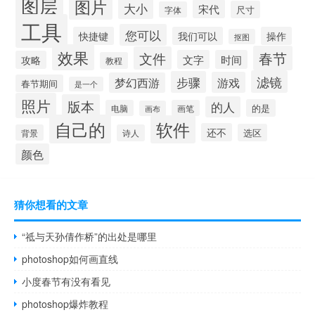
图层
图片
大小
宋代
尺寸
字体
工具
您可以
快捷键
我们可以
操作
抠图
效果
春节
文件
文字
时间
攻略
教程
滤镜
步骤
游戏
梦幻西游
春节期间
是一个
照片
版本
的人
的是
电脑
画笔
画布
自己的
软件
还不
选区
背景
诗人
颜色
猜你想看的文章
“祗与天孙倩作桥”的出处是哪里
photoshop如何画直线
小度春节有没有看见
photoshop爆炸教程