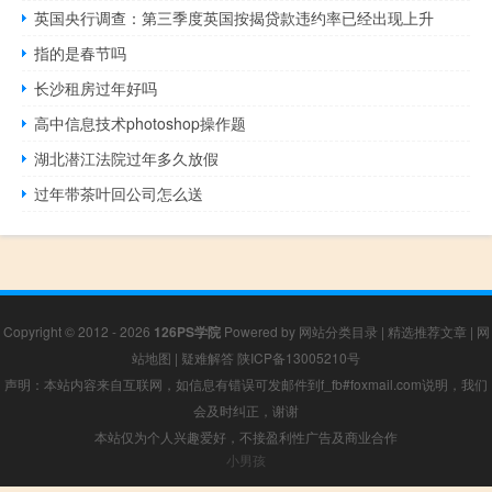
英国央行调查：第三季度英国按揭贷款违约率已经出现上升
指的是春节吗
长沙租房过年好吗
高中信息技术photoshop操作题
湖北潜江法院过年多久放假
过年带茶叶回公司怎么送
Copyright © 2012 - 2026
126PS学院
Powered by
网站分类目录
|
精选推荐文章
|
网
站地图
|
疑难解答
陕ICP备13005210号
声明：本站内容来自互联网，如信息有错误可发邮件到f_fb#foxmail.com说明，我们
会及时纠正，谢谢
本站仅为个人兴趣爱好，不接盈利性广告及商业合作
小男孩