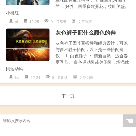
兰 ：好养，四季多次开花，枝叶茂盛。
小桃红...
sl
12-25
0
525
文章列表
灰色裤子配什么颜色的鞋
灰色裤子因其百搭性和经典设计，可以
与多种鞋子搭配，以下是一些搭配建
议： 1. 白色鞋子 ： 清新自然，适合春
夏季节。 白色运动鞋或休闲鞋，增添休
闲运动风...
hs
12-24
0
813
文章列表
下一页
☚