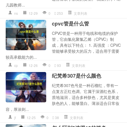
儿园教师...
ns
12-29
0
253
文章列表
cpvc管是什么管
CPVC管是一种用于电线和电缆的保护
管，它由氯化聚氯乙烯（CPVC）制
成，具有以下特点： 1. 高强度 ：CPVC
管能够承受较大的压力，适合用于需要
较高承载能力的...
cp
12-26
0
93
文章列表
纪梵希307是什么颜色
纪梵希307色号是一种石榴红，带有一
点复古正红色调。它属于深酒红色系，
质地滋润，适合多种肤色，尤其是黄皮
肤色的人，能够显白。薄涂适合日常妆
容，厚涂则...
jf
12-25
0
38
文章列表