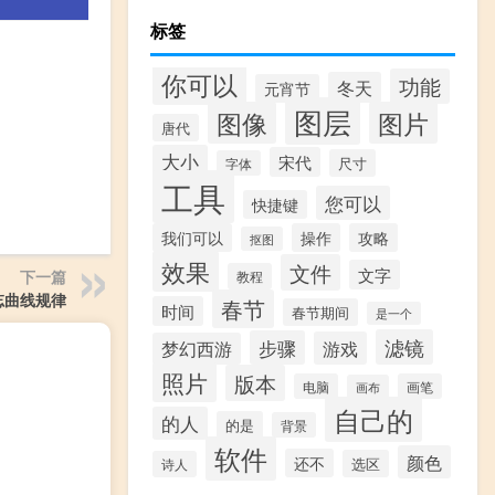
标签
你可以
功能
冬天
元宵节
图层
图像
图片
唐代
大小
宋代
尺寸
字体
工具
您可以
快捷键
我们可以
操作
攻略
抠图
效果
文件
文字
下一篇
教程
忘曲线规律
春节
时间
春节期间
是一个
滤镜
步骤
游戏
梦幻西游
照片
版本
电脑
画笔
画布
自己的
的人
的是
背景
软件
颜色
还不
选区
诗人