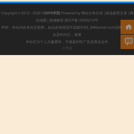
Copyright © 2012 - 2026
126PS学院
Powered by
网站分类目录
|
精选推荐文章
|
网
站地图
|
疑难解答
陕ICP备13005210号
声明：本站内容来自互联网，如信息有错误可发邮件到f_fb#foxmail.com说明，我们
会及时纠正，谢谢
本站仅为个人兴趣爱好，不接盈利性广告及商业合作
小男孩