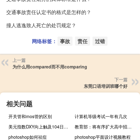
交通事故责任认定书的格式是怎样的？
撞人逃逸致人死亡的处罚规定？
网络标签：
事故
责任
过错
上一篇
为什么用compared而不用comparing
下一篇
东莞口语培训班哪个好
相关问题
开关管和mos管的区别
计算机等级考试一年有几次
美元指数DXY向上触及104日内涨0.36%现货白银日内下跌1.00%现报24.19美元/盎司
教育部：将有序扩大高中招生规模解决群众普职分流焦虑问题
photoshop如何祛痘
photoshop平面设计视频教程