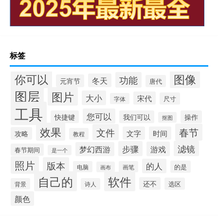
标签
你可以
图像
功能
冬天
元宵节
唐代
图层
图片
大小
宋代
尺寸
字体
工具
您可以
快捷键
我们可以
操作
抠图
效果
春节
文件
文字
时间
攻略
教程
滤镜
步骤
游戏
梦幻西游
春节期间
是一个
照片
版本
的人
的是
电脑
画笔
画布
自己的
软件
还不
选区
背景
诗人
颜色