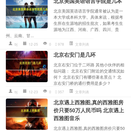
北京美国英语语言学院是几本
北京美国英语语言学院通常被认为是一
本大学或本科大学。具体来说，根据考
生所在生源地的招生批次，如果考生生
源地为江西、河南、广西、四川、贵
州、云南、甘...
bj
12-25
0
978
文章列表
北京右安门是几环
北京右安门位于二环路 其他小伙伴的相
似问题： 北京右安门附近的交通情况如
何？ 北京右安门有哪些著名景点？ 北
京右安门桥的通行费用是多少？
bj
12-23
0
357
文章列表
北京遇上西雅图,真的西雅图房
价只要50万人民币吗 北京遇上
西雅图音乐
北京遇上西雅图,真的西雅图房价只要50