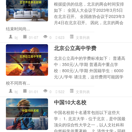
根据提供的信息，北京的两会时间安排
如下： 全国人大会议于2023年3月5日
在北京召开。 全国政协会议于2023年3
月4日在北京召开。 因此，北京的两会
结束时间尚...
bj
01-07
0
623
文章列表
北京公立高中学费
北京公立高中的学费标准如下： 普通高
中：350元/人/学期 普通高中重点学
校：800元/人/学期 外国籍学生：6000
元/人/学年 请注意，这些费用可能因学
校不同而有...
bj
01-01
0
522
文章列表
中国10大名校
中国名校前十名通常包括以下这些大
学： 1. 北京大学 - 位于北京，是中国最
顶尖的综合性大学之一，以人文社科和
自然科学并重著称。 2. 清华大学 - 同样