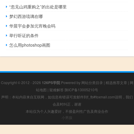
“忽见山鸡重购之”的出处是哪里
梦幻西游琉璃在哪
华晨宇会参加元宵晚会吗
举行听证的条件
怎么用photoshop画图
Copyright © 2012 - 2026
126PS学院
Powered by
网站分类目录
|
精选推荐文章
|
网
站地图
|
疑难解答
陕ICP备13005210号
声明：本站内容来自互联网，如信息有错误可发邮件到f_fb#foxmail.com说明，我们
会及时纠正，谢谢
本站仅为个人兴趣爱好，不接盈利性广告及商业合作
小男孩