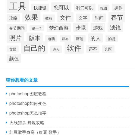
工具
您可以
快捷键
我们可以
操作
抠图
效果
春节
文件
文字
时间
攻略
教程
滤镜
步骤
游戏
梦幻西游
春节期间
是一个
照片
版本
的人
的是
电脑
画笔
画布
自己的
软件
还不
选区
背景
诗人
颜色
猜你想看的文章
photoshop图层教程
photoshop如何变色
photoshop怎么扣字
火线猎杀 野境攻略
红豆歌手身高（红豆 歌手）