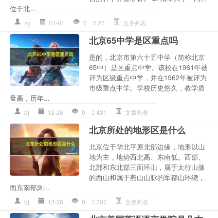
位于北...
zg
01-01
0
27
文章列表
北京65中学是区重点吗
是的，北京市第六十五中学（简称北京
65中）是区重点中学。该校在1961年被
评为区级重点中学，并在1962年被评为
市级重点中学。学校历史悠久，教学质
量高，历年...
bj
12-26
0
431
文章列表
北京所处的地形区是什么
北京位于华北平原北部边缘，地形以山
地为主，地势西北高、东南低。西部、
北部和东北部三面环山，属于太行山脉
的西山和属于燕山山脉的军都山环绕，
而东南部则...
bj
12-26
0
707
文章列表